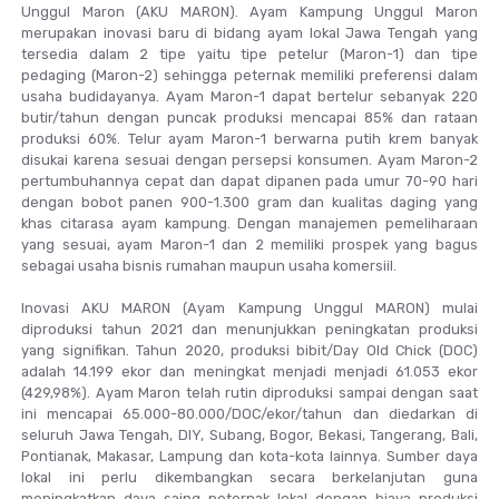
Unggul Maron (AKU MARON). Ayam Kampung Unggul Maron
merupakan inovasi baru di bidang ayam lokal Jawa Tengah yang
tersedia dalam 2 tipe yaitu tipe petelur (Maron-1) dan tipe
pedaging (Maron-2) sehingga peternak memiliki preferensi dalam
usaha budidayanya. Ayam Maron-1 dapat bertelur sebanyak 220
butir/tahun dengan puncak produksi mencapai 85% dan rataan
produksi 60%. Telur ayam Maron-1 berwarna putih krem banyak
disukai karena sesuai dengan persepsi konsumen. Ayam Maron-2
pertumbuhannya cepat dan dapat dipanen pada umur 70-90 hari
dengan bobot panen 900-1.300 gram dan kualitas daging yang
khas citarasa ayam kampung. Dengan manajemen pemeliharaan
yang sesuai, ayam Maron-1 dan 2 memiliki prospek yang bagus
sebagai usaha bisnis rumahan maupun usaha komersiil.
Inovasi AKU MARON (Ayam Kampung Unggul MARON) mulai
diproduksi tahun 2021 dan menunjukkan peningkatan produksi
yang signifikan. Tahun 2020, produksi bibit/Day Old Chick (DOC)
adalah 14.199 ekor dan meningkat menjadi menjadi 61.053 ekor
(429,98%). Ayam Maron telah rutin diproduksi sampai dengan saat
ini mencapai 65.000-80.000/DOC/ekor/tahun dan diedarkan di
seluruh Jawa Tengah, DIY, Subang, Bogor, Bekasi, Tangerang, Bali,
Pontianak, Makasar, Lampung dan kota-kota lainnya. Sumber daya
lokal ini perlu dikembangkan secara berkelanjutan guna
meningkatkan daya saing peternak lokal dengan biaya produksi