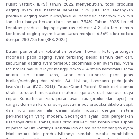
Pusat Statistik (BPS) tahun 2022 menyebutkan, total produksi
daging ayam ras nasional sebesar 3,76 juta ton sedangkan
produksi daging ayam buras/lokal di Indonesia sebanyak 276.728
ton atau hanya berkontribusi setara 7,34%. Tahun 2023 terjadi
kenaikan produksi daging ayam ras sebesar 4,2 juta ton, namun
kontribusi daging ayam buras turun menjadi 6,56% atau setara
dengan 280.725 ton (BPS, 2023).
Dalam pemenuhan kebutuhan protein hewani, ketergantungan
Indonesia pada daging ayam terbilang besar. Namun demikian,
kebutuhan daging ayam tersebut didominasi oleh ayam ras. Ayam
ras broiler maupun layer menggunakan 3-4 strain komersial utama
antara lain strain Ross, Cobb dan Hubbard pada jenis
broiler/pedaging dan strain ISA, HyLine, Lohmann pada jenis
layer/petelur (FAO, 2014). Tetua/Grand Parent Stock dari semua
strain tersebut merupakan material genetik dari sumber daya
impor. Kendati demikian, peran ayam ras (broiler dan layer) ini
sangat dominan karena penguasaan input produksi dikelola sejak
dari hulu sampai hilir dalam skala industri dengan sistem
perkandangan yang modern. Sedangkan ayam lokal pergerakan
usahanya dinilai lambat, skala produksi kecil dan kontinuitas supply
ke pasar belum kontinyu. Kendala lain dalam pengembangan ayam
lokal antara lain produktivitasnya rendah, pelaku pembibitan