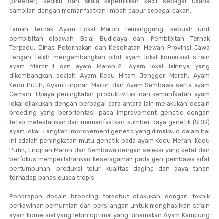
(breeder) sedikit dan skala kepemilikan kecil sebagai usaha
sambilan dengan memanfaatkan limbah dapur sebagai pakan.
Taman Ternak Ayam Lokal Maron Temanggung, sebuah unit
pembibitan dibawah Balai Budidaya dan Pembibitan Ternak
Terpadu, Dinas Peternakan dan Kesehatan Hewan Provinsi Jawa
Tengah telah mengembangkan bibit ayam lokal komersial strain
ayam Maron-1 dan ayam Maron-2. Ayam lokal lainnya yang
dikembangkan adalah Ayam Kedu Hitam Jengger Merah, Ayam
Kedu Putih, Ayam Lingnan Maron dan Ayam Sembawa serta ayam
Cemani. Upaya peningkatan produktivitas dan kemanfaatan ayam
lokal dilakukan dengan berbagai cara antara lain melakukan desain
breeding yang berorientasi pada improvement genetic dengan
tetap melestarikan dan memanfaatkan sumber daya genetik (SDG)
ayam lokal. Langkah improvement genetic yang dimaksud dalam hal
ini adalah peningkatan mutu genetik pada ayam Kedu Merah, Kedu
Putih, Lingnan Maron dan Sembawa dengan seleksi yang ketat dan
berfokus mempertahankan keseragaman pada gen pembawa sifat
pertumbuhan, produksi telur, kualitas daging dan daya tahan
terhadap panas cuaca tropis.
Penerapan desain breeding tersebut dilakukan dengan teknik
perkawinan pemurnian dan persilangan untuk menghasilkan strain
ayam komersial yang lebih optimal yang dinamakan Ayam Kampung