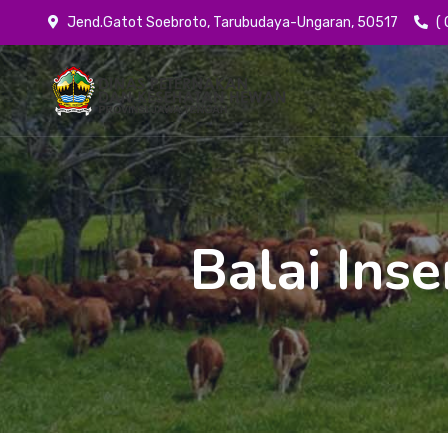
Jend.Gatot Soebroto, Tarubudaya-Ungaran, 50517
(
Balai Ins