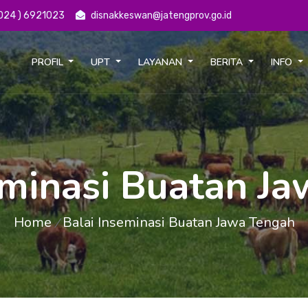
 024 ) 6921023
disnakkeswan@jatengprov.go.id
PROFIL
UPT
LAYANAN
BERITA
INFO
eminasi Buatan J
Home
Balai Inseminasi Buatan Jawa Tengah
/